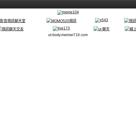
ut-body.meimei716.com